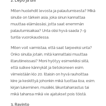
2. Lepo ja uni
Miten huolehdit levosta ja palautumisesta? Mikä
sinulle on tärkein asia, joka sinun kannattaa
muuttaa elämässäsi, jotta saat enemmän
palautumisaikaa? Unta olisi hyvä saada 7-9
tuntia vuorokaudessa.
Miten voit varmistaa, että saat tarpeeksi unta?
Onko sinulla jotain, mitä kannattaisi muuttaa
iltarutiineissasi? Moni hyötyy esimerkiksi siitä,
että sulkee kännykät ja tietokoneen esim.
viimeistään klo 20. Iltaisin on hyvä rauhoittaa
kiire ja keskittyä johonkin mikä tuottaa iloa, esim.
kirjan lukeminen, musiikki, liikuntaharrastus tai
mikä tahansa mikä vie ajatukset pois töistä.
3. Ravinto