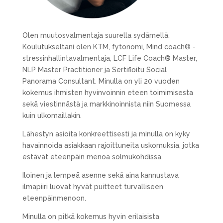
Olen muutosvalmentaja suurella sydämellä.
Koulutukseltani olen KTM, fytonomi, Mind coach® -
stressinhallintavalmentaja, LCF Life Coach® Master,
NLP Master Practitioner ja Sertifioitu Social
Panorama Consultant. Minulla on yli 20 vuoden
kokemus ihmisten hyvinvoinnin eteen toimimisesta
sekä viestinnästä ja markkinoinnista niin Suomessa
kuin ulkomaillakin.
Lähestyn asioita konkreettisesti ja minulla on kyky
havainnoida asiakkaan rajoittuneita uskomuksia, jotka
estävät eteenpäin menoa solmukohdissa.
Iloinen ja lempeä asenne sekä aina kannustava
ilmapiiri luovat hyvät puitteet turvalliseen
eteenpäinmenoon.
Minulla on pitkä kokemus hyvin erilaisista