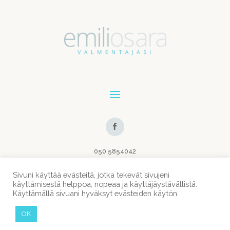
050 5854042
emili.osara (at) emiliosara.fi
Sivuni käyttää evästeitä, jotka tekevät sivujeni
käyttämisestä helppoa, nopeaa ja käyttäjäystävällistä.
Käyttämällä sivuani hyväksyt evästeiden käytön.
KAIKKI OIKEUDET PIDÄTETÄÄN © 2020-2026 | EMILI
OK
OSARA |
NETTISIVUT